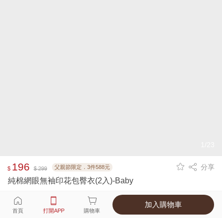
1/23
196
分享
父親節限定．3件588元
$
$ 299
純棉網眼無袖印花包臀衣(2入)-Baby
加入購物車
選擇
顏色 尺寸
首頁
打開APP
購物車