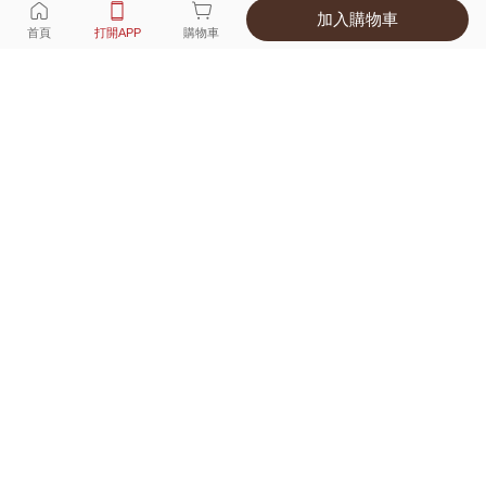
加入購物車
選擇
顏色 尺寸
首頁
打開APP
購物車
7種顏色
付款
超商取貨付款 ‧ 信用卡 ‧ LINE Pay
運費
優惠倒數！超商取貨滿588免運費
打開APP
詳情
產地 ‧ 材質 ‧ 特色
適穿尺寸對照表
商品尺寸表
商品評價（250）
查看全部
訂單後四碼：
0444
希望小姪子會喜歡