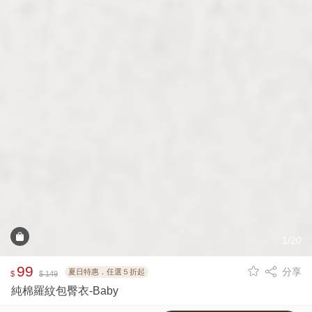
1/20
99
分享
夏日特惠．任選５折起
$
$ 149
純棉羅紋包臀衣-Baby