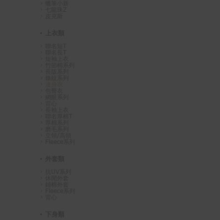
蠟筆小新
七龍珠Z
皮克斯
上衣類
聯名短T
聯名長T
短袖上衣
竹節棉系列
長版系列
條紋系列
連身衣
包臀衣
網眼系列
背心
長袖上衣
聯名厚棉T
厚棉系列
磨毛系列
立領/高領
Fleece系列
外套類
抗UV系列
休閒外套
鋪棉外套
Fleece系列
背心
下身類