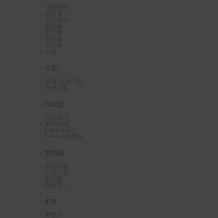
休閒長褲
束口褲
牛仔系列
緊身褲
內搭褲
保暖褲
七分褲
短褲
洋裝
無袖/短袖洋裝
長袖洋裝
內衣類
棉質系列
網眼系列
heatup系列
heatup輕磨毛
家居服
家居套裝
家居洋裝
家居褲
防踢背心
配件
睡墊組