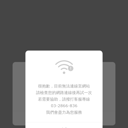
溫馨提醒
很抱歉，目前無法連線至網站
請檢查您的網路連線後再試一次
商品已下架
若需要協助，請撥打客服專線
03-2866-836
我們會盡力為您服務
確定