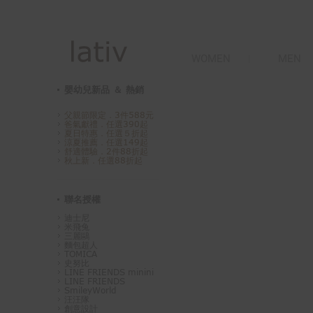
WOMEN
MEN
嬰幼兒新品 ＆ 熱銷
父親節限定．3件588元
爸氣獻禮．任選390起
夏日特惠．任選５折起
涼夏推薦．任選149起
舒適體驗．2件88折起
秋上新．任選88折起
聯名授權
迪士尼
米飛兔
三麗鷗
麵包超人
TOMICA
史努比
LINE FRIENDS minini
LINE FRIENDS
SmileyWorld
汪汪隊
創意設計