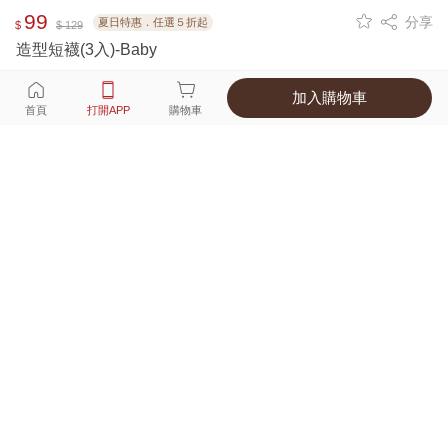
99
分享
夏日特惠．任選５折起
$
$ 129
造型短襪(3入)-Baby
加入購物車
選擇
顏色 尺寸
首頁
打開APP
購物車
1種顏色
付款
超商取貨付款 ‧ 信用卡 ‧ LINE Pay
運費
父親節限定！超商取貨滿588免運費
打開APP
詳情
產地 ‧ 材質 ‧ 特色
商品尺寸表
商品評價（199）
查看全部
訂單後四碼：
3108
👍🏻👍🏻👍🏻