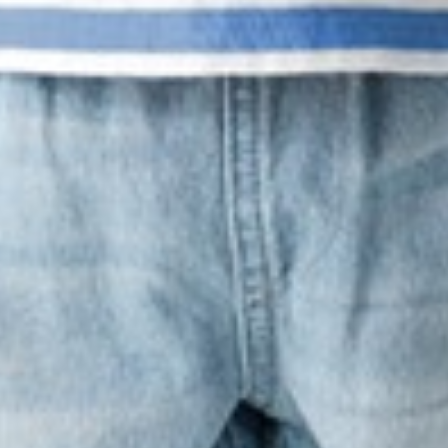
249
$ 299
$