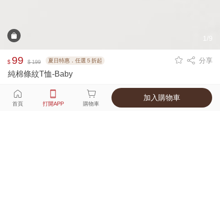
1/9
99
分享
夏日特惠．任選５折起
$
$ 199
純棉條紋T恤-Baby
加入購物車
選擇
顏色 尺寸
首頁
打開APP
購物車
2種顏色
付款
超商取貨付款 ‧ 信用卡 ‧ LINE Pay
運費
父親節限定！超商取貨滿588免運費
打開APP
詳情
產地 ‧ 材質 ‧ 特色
適穿尺寸對照表
商品尺寸表