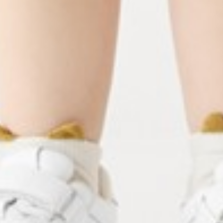
99
$ 129
$