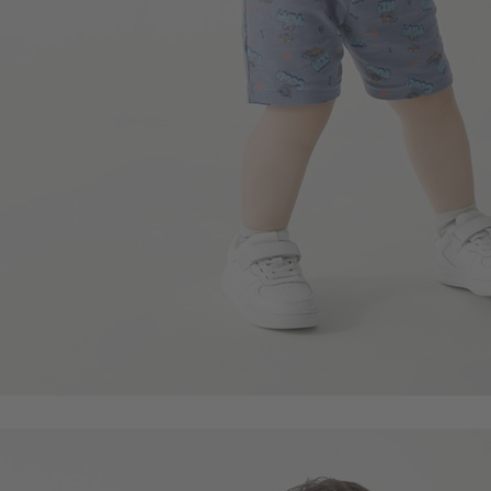
99
$
$ 199