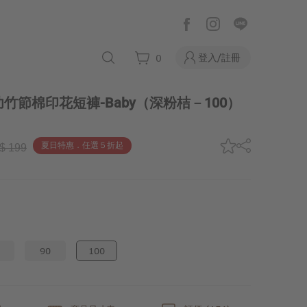
登入/註冊
0
竹節棉印花短褲-Baby
（深粉桔－100）
夏日特惠．任選５折起
$ 199
90
100