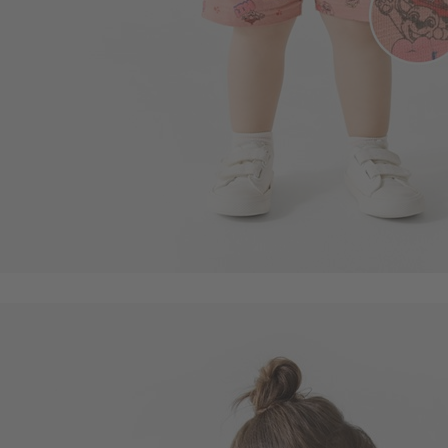
99
$
$ 119