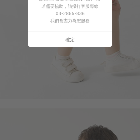
若需要協助，請撥打客服專線
99
$
$ 199
03-2866-836
我們會盡力為您服務
確定
99
$
$ 119