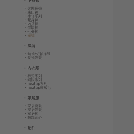
下身類
休閒長褲
束口褲
牛仔系列
緊身褲
內搭褲
保暖褲
七分褲
短褲
洋裝
無袖/短袖洋裝
長袖洋裝
內衣類
棉質系列
網眼系列
heatup系列
heatup輕磨毛
家居服
家居套裝
家居洋裝
家居褲
防踢背心
配件