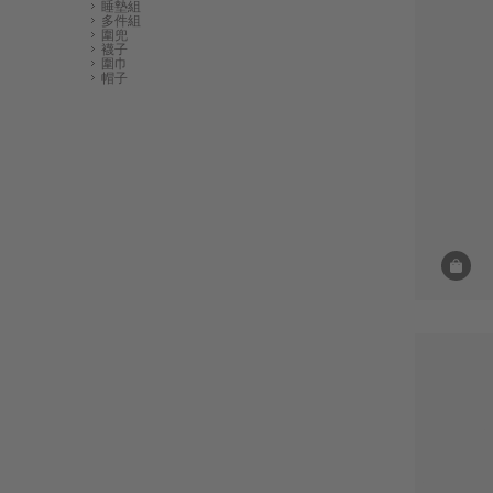
睡墊組
多件組
圍兜
襪子
圍巾
帽子