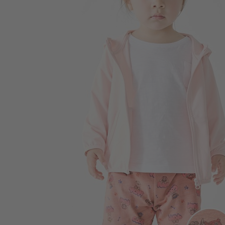
196
$
$ 350
99
$
$ 199