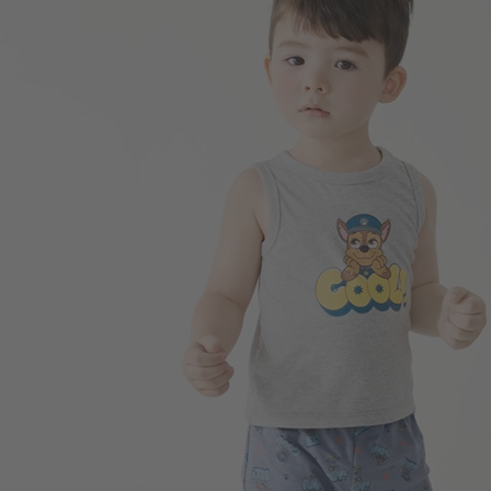
99
$
$ 149