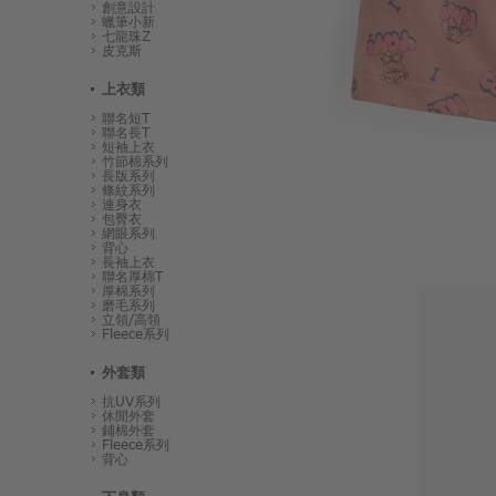
創意設計
蠟筆小新
七龍珠Z
皮克斯
上衣類
聯名短T
聯名長T
短袖上衣
竹節棉系列
長版系列
條紋系列
連身衣
包臀衣
網眼系列
背心
長袖上衣
聯名厚棉T
厚棉系列
磨毛系列
立領/高領
Fleece系列
外套類
抗UV系列
休閒外套
鋪棉外套
Fleece系列
背心