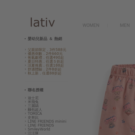
WOMEN
MEN
嬰幼兒新品 ＆ 熱銷
父親節限定．3件588元
優惠倒數．2件660元
爸氣獻禮．任選490起
夏日特惠．任選５折起
涼夏推薦．任選188起
舒適體驗．2件8折起
秋上新．任選88折起
聯名授權
迪士尼
米飛兔
三麗鷗
麵包超人
TOMICA
史努比
LINE FRIENDS minini
LINE FRIENDS
SmileyWorld
汪汪隊