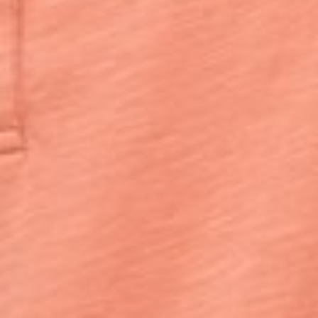
199
$ 299
$