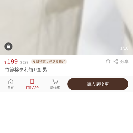
1/10
199
分享
夏日特惠．任選５折起
$
$ 299
竹節棉亨利領T恤-男
加入購物車
選擇
顏色 尺寸
首頁
打開APP
購物車
1種顏色
付款
超商取貨付款 ‧ 信用卡 ‧ LINE Pay
運費
父親節限定！超商取貨滿588免運費
打開APP
詳情
產地 ‧ 材質 ‧ 特色