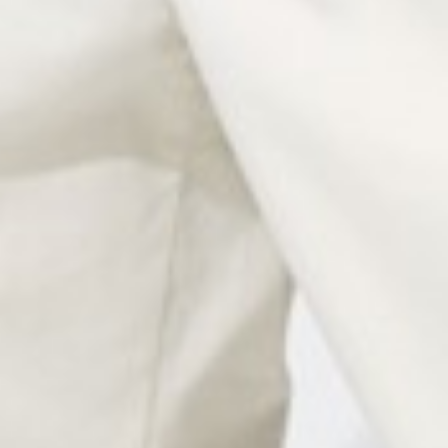
117
$ 129
$