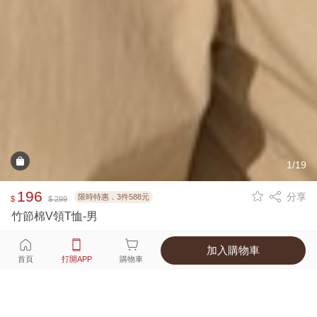
1/19
196
分享
限時特惠．3件588元
$
$ 299
竹節棉V領T恤-男
加入購物車
選擇
顏色 尺寸
首頁
打開APP
購物車
7種顏色
付款
超商取貨付款 ‧ 信用卡 ‧ LINE Pay