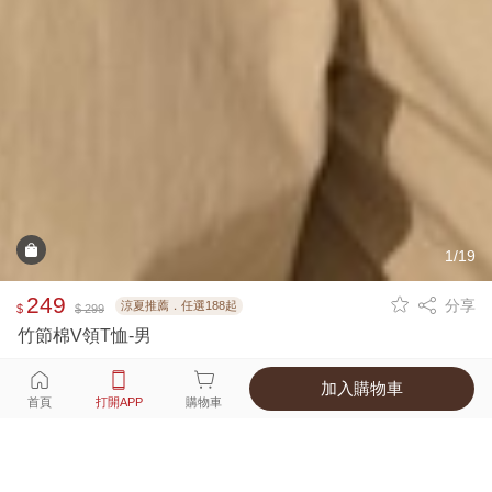
1/19
249
分享
涼夏推薦．任選188起
$
$ 299
竹節棉V領T恤-男
加入購物車
選擇
顏色 尺寸
首頁
打開APP
購物車
7種顏色
付款
超商取貨付款 ‧ 信用卡 ‧ LINE Pay