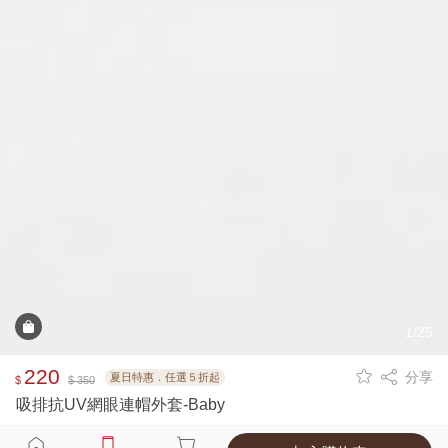
1/25
220
分享
夏日特惠．任選５折起
$
$ 350
吸排抗UV網眼連帽外套-Baby