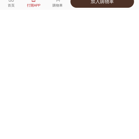
加入購物車
選擇
顏色 尺寸
首頁
打開APP
購物車
7種顏色
付款
超商取貨付款 ‧ 信用卡 ‧ LINE Pay
運費
父親節限定！超商取貨滿588免運費
打開APP
詳情
產地 ‧ 材質 ‧ 特色
適穿尺寸對照表
商品尺寸表
商品評價（362）
查看全部
訂單後四碼：
9196
👍