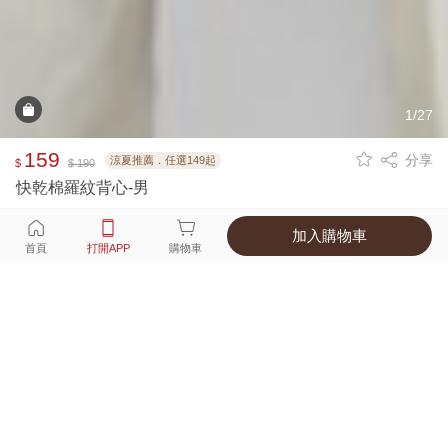
1/27
159
分享
涼夏推薦．任選149起
$
$ 190
快乾棉羅紋背心-男
加入購物車
選擇
顏色 尺寸
首頁
打開APP
購物車
6種顏色
付款
超商取貨付款 ‧ 信用卡 ‧ LINE Pay
運費
APP獨享！超取滿680免運費
打開APP
詳情
產地 ‧ 材質 ‧ 特色