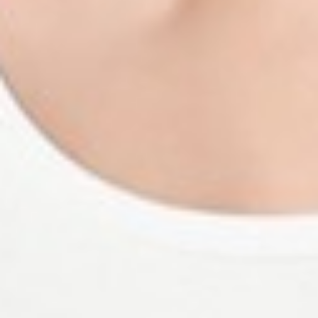
159
$ 190
$