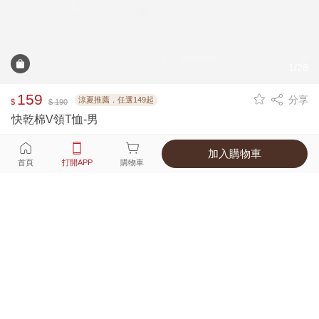
1/28
159
分享
涼夏推薦．任選149起
$
$ 190
快乾棉V領T恤-男
加入購物車
選擇
顏色 尺寸
首頁
打開APP
購物車
12種顏色
付款
超商取貨付款 ‧ 信用卡 ‧ LINE Pay
運費
父親節限定！超商取貨滿588免運費
打開APP
詳情
產地 ‧ 材質 ‧ 特色
真人試穿輕鬆選碼
商品尺寸表