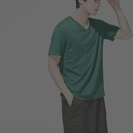
159
$
$ 190