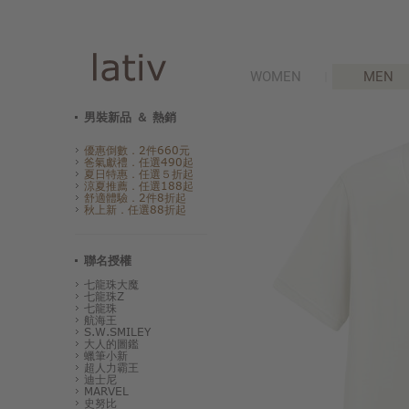
WOMEN
MEN
男裝新品 ＆ 熱銷
優惠倒數．2件660元
爸氣獻禮．任選490起
夏日特惠．任選５折起
涼夏推薦．任選188起
舒適體驗．2件8折起
秋上新．任選88折起
聯名授權
七龍珠大魔
七龍珠Z
七龍珠
航海王
S.W.SMILEY
大人的圖鑑
蠟筆小新
超人力霸王
迪士尼
MARVEL
史努比