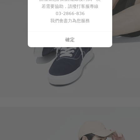
450
$
若需要協助，請撥打客服專線
03-2866-836
我們會盡力為您服務
確定
89
$
$ 99