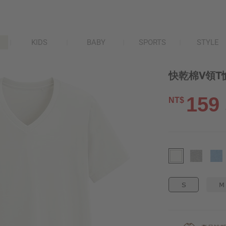
KIDS
BABY
SPORTS
STYLE
快乾棉V領T
159
NT$
S
M