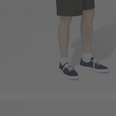
450
$
89
$
$ 99