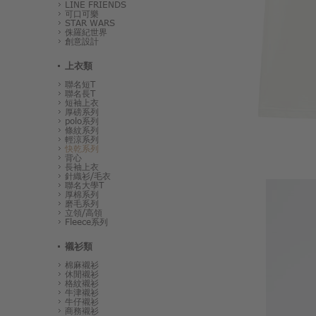
LINE FRIENDS
可口可樂
STAR WARS
侏羅紀世界
創意設計
上衣類
聯名短T
聯名長T
短袖上衣
厚磅系列
polo系列
條紋系列
輕涼系列
快乾系列
背心
長袖上衣
針織衫/毛衣
聯名大學T
厚棉系列
磨毛系列
立領/高領
Fleece系列
襯衫類
棉麻襯衫
休閒襯衫
格紋襯衫
牛津襯衫
牛仔襯衫
商務襯衫