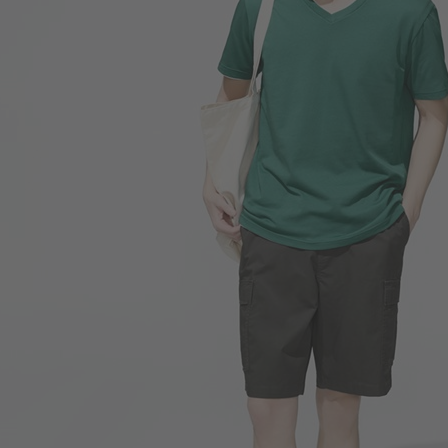
159
$
$ 190
450
$