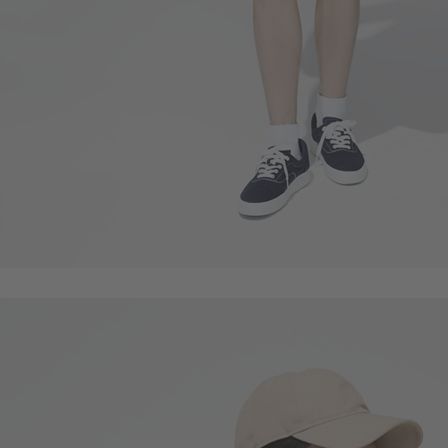
89
$
$ 99