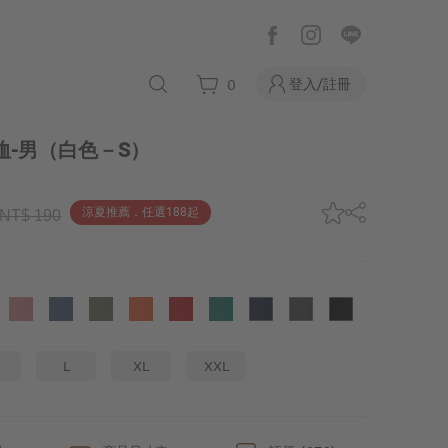
登入/註冊
0
恤-男
（白色－S）
涼夏推薦．任選188起
NT$ 190
L
XL
XXL