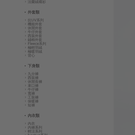
法蘭絨襯衫
外套類
抗UV系列
機能外套
休閒外套
牛仔外套
西裝外套
鋪棉外套
Fleece系列
極輕羽絨
極暖羽絨
背心
下身類
九分褲
西裝褲
休閒長褲
束口褲
牛仔褲
寬褲
工裝褲
保暖褲
短褲
內衣類
內衣
內褲系列
輕涼系列