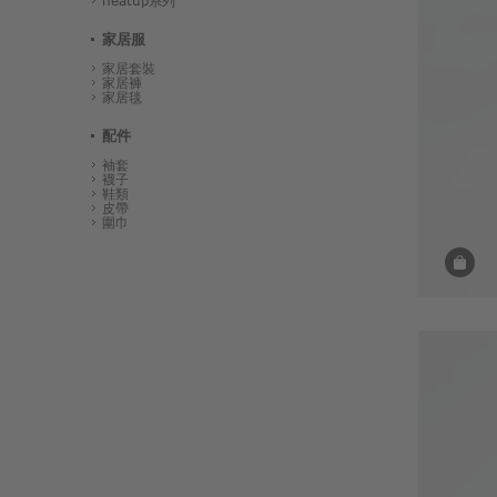
heatup系列
家居服
家居套裝
家居褲
家居毯
配件
袖套
襪子
鞋類
皮帶
圍巾