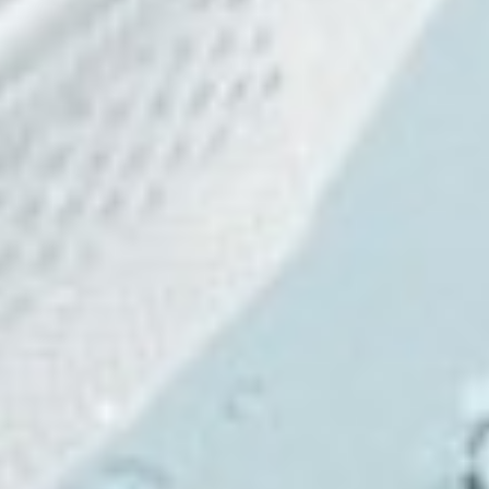
490
$ 590
$