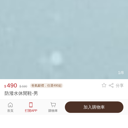
1/8
490
分享
爸氣獻禮．任選490起
$
$ 590
防潑水休閒鞋-男
加入購物車
選擇
顏色 尺寸
首頁
打開APP
購物車
2種顏色