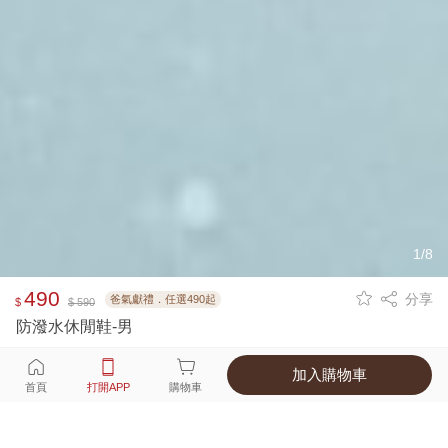
1/8
490
分享
爸氣獻禮．任選490起
$
$ 590
防潑水休閒鞋-男
加入購物車
選擇
顏色 尺寸
首頁
打開APP
購物車
2種顏色