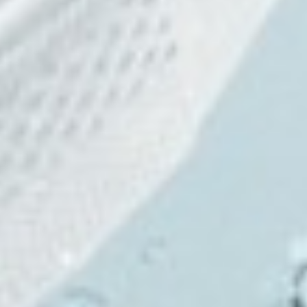
490
$ 590
$