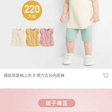
羅紋荷葉袖上衣 X 彈力五分內搭褲