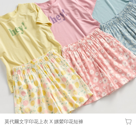
莫代爾文字印花上衣 X 嫘縈印花短褲