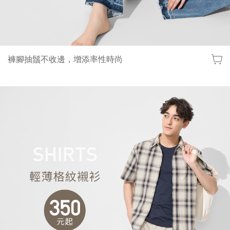
褲腳抽鬚不收邊，增添率性時尚