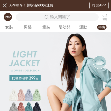
APP獨享！超取滿680免運費
打開APP
輸入關鍵字
消息
女裝
男裝
童裝
嬰幼兒
運動
特惠