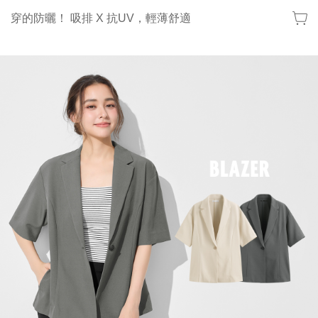
穿的防曬！ 吸排 X 抗UV，輕薄舒適