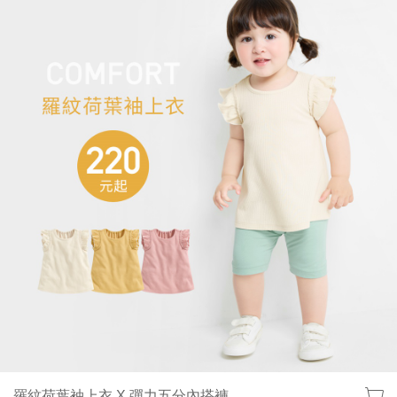
羅紋荷葉袖上衣 X 彈力五分內搭褲