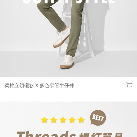
柔棉立領襯衫 X 多色窄管牛仔褲