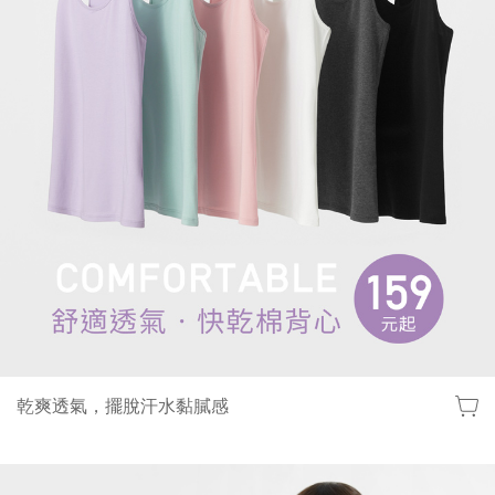
乾爽透氣，擺脫汗水黏膩感