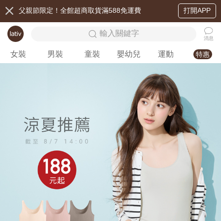
父親節限定！全館超商取貨滿588免運費
打開APP
輸入關鍵字
消息
女裝
男裝
童裝
嬰幼兒
運動
特惠