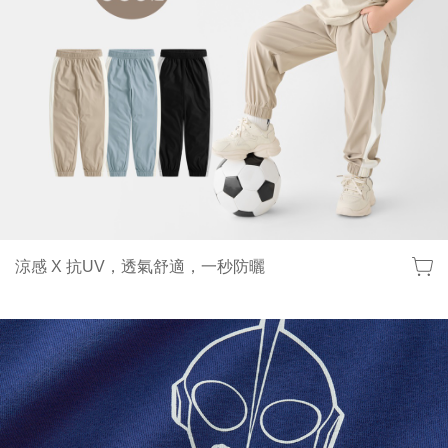
涼感 X 抗UV，透氣舒適，一秒防曬