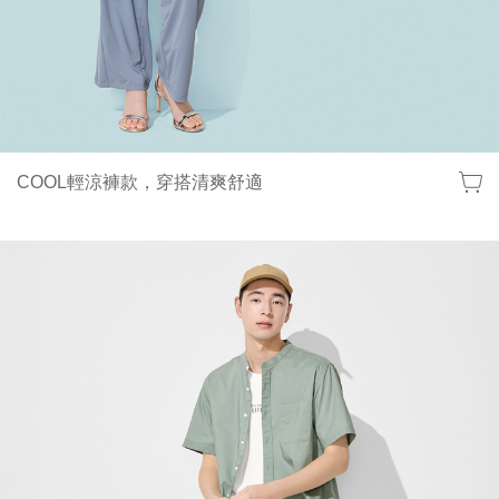
COOL輕涼褲款，穿搭清爽舒適