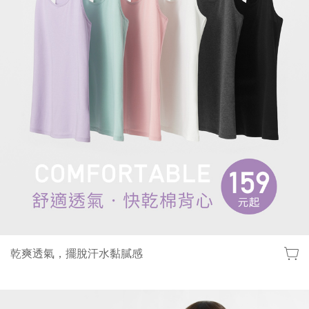
乾爽透氣，擺脫汗水黏膩感