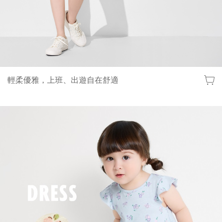
輕柔優雅，上班、出遊自在舒適