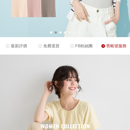
最新評價
免費退貨
FB粉絲團
舊帳號服務