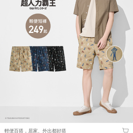
輕便百搭，居家、外出都好搭