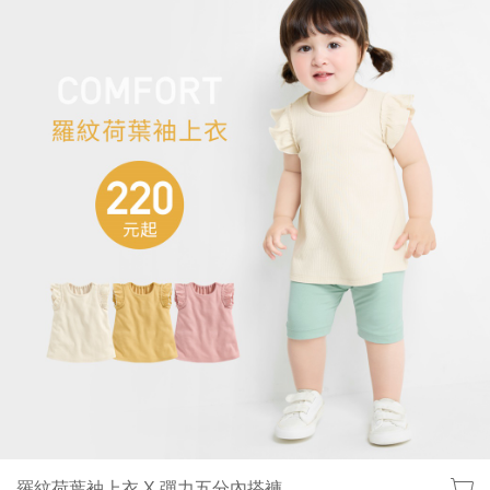
羅紋荷葉袖上衣 X 彈力五分內搭褲