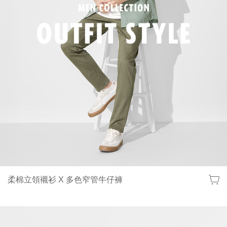
柔棉立領襯衫 X 多色窄管牛仔褲