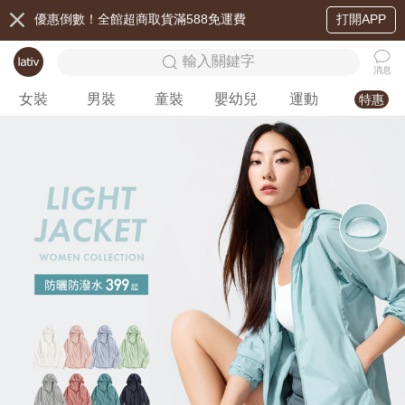
優惠倒數！全館超商取貨滿588免運費
打開APP
輸入關鍵字
消息
女裝
男裝
童裝
嬰幼兒
運動
特惠