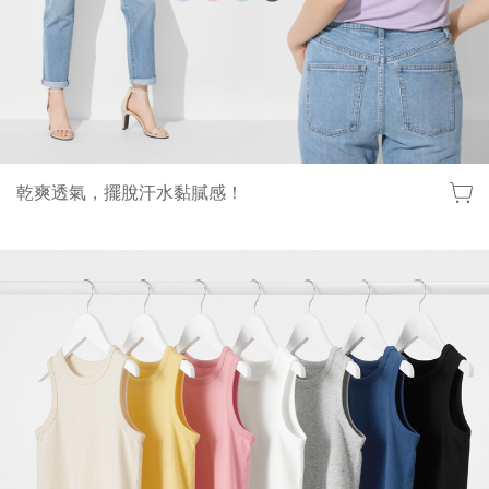
乾爽透氣，擺脫汗水黏膩感！