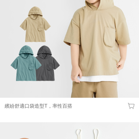
繽紛舒適口袋造型T，率性百搭