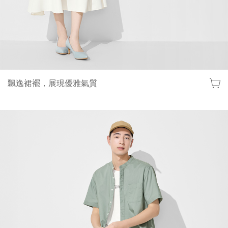
飄逸裙襬，展現優雅氣質