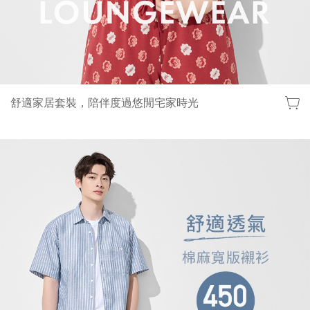
舒適家居套裝，陪伴度過悠閒宅家時光