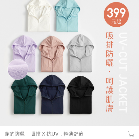
穿的防曬！ 吸排 X 抗UV，輕薄舒適