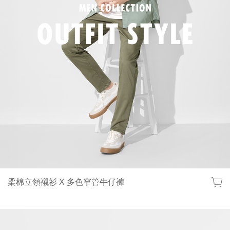
柔棉立領襯衫 X 多色窄管牛仔褲