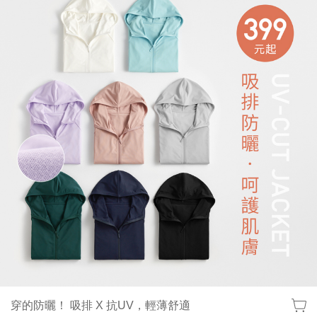
穿的防曬！ 吸排 X 抗UV，輕薄舒適