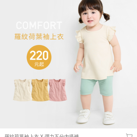
羅紋荷葉袖上衣 X 彈力五分內搭褲