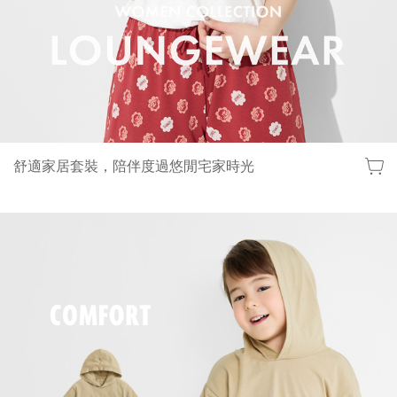
舒適家居套裝，陪伴度過悠閒宅家時光