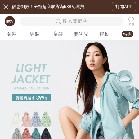
優惠倒數！全館超商取貨滿588免運費
打開APP
輸入關鍵字
消息
女裝
男裝
童裝
嬰幼兒
運動
特惠