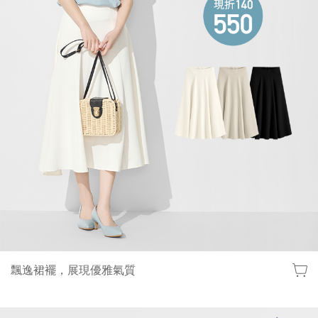
飄逸裙襬，展現優雅氣質