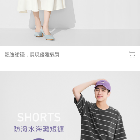
飄逸裙襬，展現優雅氣質