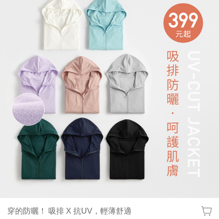
穿的防曬！ 吸排 X 抗UV，輕薄舒適