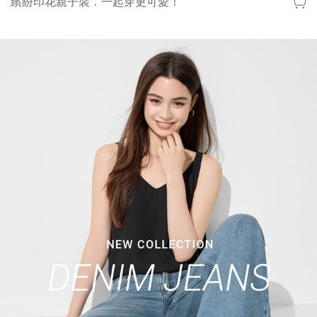
繽紛印花親子裝．一起穿更可愛！