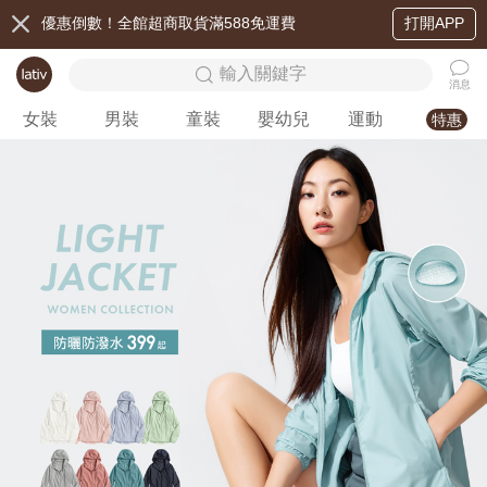
優惠倒數！全館超商取貨滿588免運費
打開APP
輸入關鍵字
消息
女裝
男裝
童裝
嬰幼兒
運動
特惠