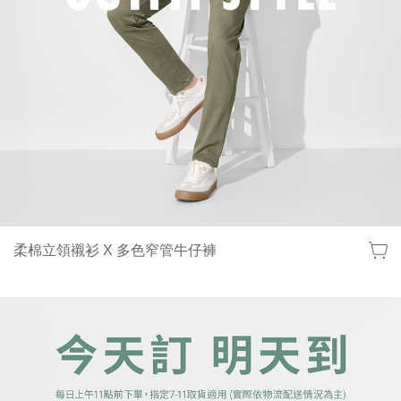
柔棉立領襯衫 X 多色窄管牛仔褲