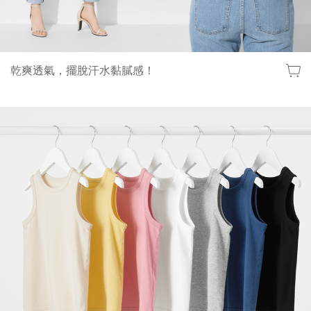
乾爽透氣，擺脫汗水黏膩感！